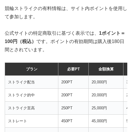
競輪ストライクの有料情報は、サイト内ポイントを使用し
て参加します。
公式サイトの特定商取引に基づく表示では、
1ポイント＝
100円（税込）
です。ポイントの有効期間は購入後180日
間とされています。
プラン
必要PT
金額換算
ストライク配当
200PT
20,000円
33
ストライク的中
200PT
20,000円
24
ストライク至高
250PT
25,000円
45
ストレート
450PT
45,000円
58