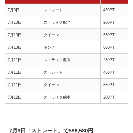
7月9日
ストレート
450PT
7月10日
ストライク配当
200PT
7月10日
クイーン
550PT
7月10日
キング
800PT
7月11日
ストライク至高
250PT
7月11日
ストレート
450PT
7月11日
クイーン
550PT
7月12日
ストライク的中
200PT
7月9日「ストレート」で586,580円