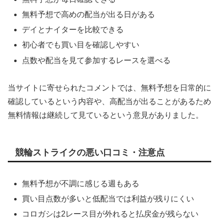
無料予想で高めの配当が出る日がある
デイとナイターを比較できる
初心者でも買い目を確認しやすい
点数や配当を見て参加するレースを選べる
当サイトに寄せられたコメントでは、無料予想を日常的に
確認しているという内容や、高配当が出ることがあるため
無料情報は継続して見ているという意見がありました。
競輪ストライクの悪い口コミ・注意点
無料予想が不調に感じる週もある
買い目点数が多いと低配当では利益が残りにくい
コロガシは2レース目が外れると払戻金が残らない