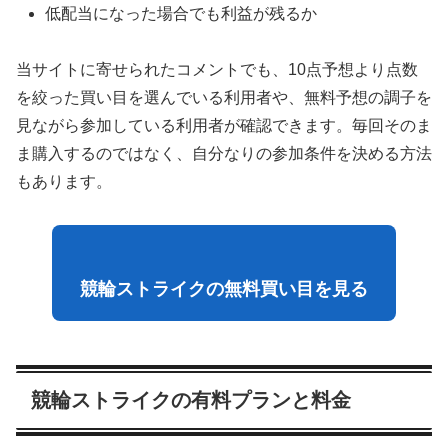
低配当になった場合でも利益が残るか
当サイトに寄せられたコメントでも、10点予想より点数
を絞った買い目を選んでいる利用者や、無料予想の調子を
見ながら参加している利用者が確認できます。毎回そのま
ま購入するのではなく、自分なりの参加条件を決める方法
もあります。
競輪ストライクの無料買い目を見る
競輪ストライクの有料プランと料金