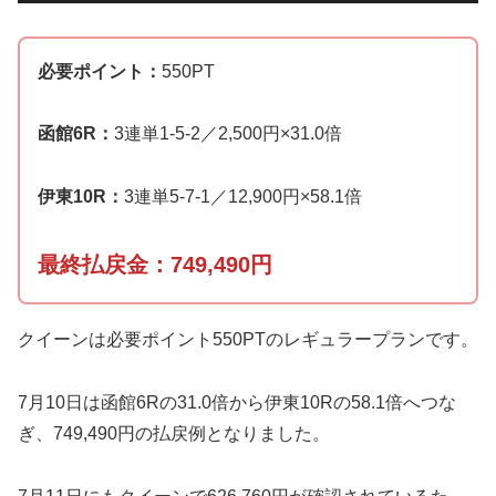
必要ポイント：
550PT
函館6R：
3連単1-5-2／2,500円×31.0倍
伊東10R：
3連単5-7-1／12,900円×58.1倍
最終払戻金：749,490円
クイーンは必要ポイント550PTのレギュラープランです。
7月10日は函館6Rの31.0倍から伊東10Rの58.1倍へつな
ぎ、749,490円の払戻例となりました。