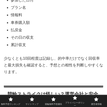
参加した日付
プラン名
情報料
車券購入額
払戻金
その日の収支
累計収支
少なくとも10回程度は記録し、的中率だけでなく回収率
と最大損失も確認すると、予想との相性を判断しやすくな
ります。
競輪ストライクは怪しい？運営会社と安全
性を確認
プライバシーポリシ
無料予想ランキング
サイトマップ
競輪無料予想優良
運営者情報
ー