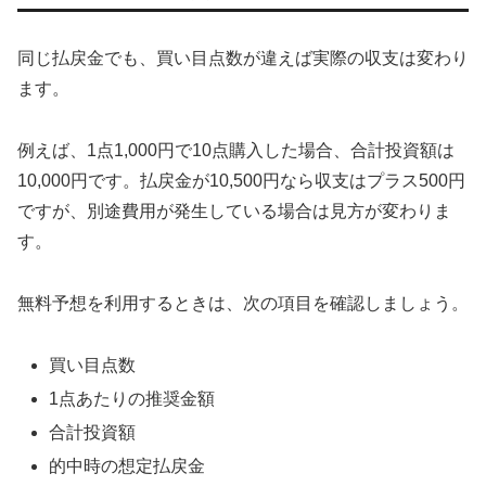
同じ払戻金でも、買い目点数が違えば実際の収支は変わり
ます。
例えば、1点1,000円で10点購入した場合、合計投資額は
10,000円です。払戻金が10,500円なら収支はプラス500円
ですが、別途費用が発生している場合は見方が変わりま
す。
無料予想を利用するときは、次の項目を確認しましょう。
買い目点数
1点あたりの推奨金額
合計投資額
的中時の想定払戻金