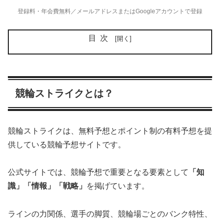
登録料・年会費無料／メールアドレスまたはGoogleアカウントで登録
目次
競輪ストライクとは？
競輪ストライクは、無料予想とポイント制の有料予想を提
供している競輪予想サイトです。
公式サイトでは、競輪予想で重要となる要素として
「知
識」「情報」「戦略」
を掲げています。
ラインの力関係、選手の脚質、競輪場ごとのバンク特性、