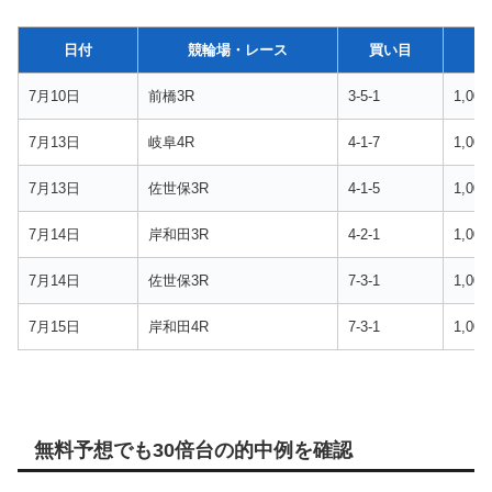
日付
競輪場・レース
買い目
7月10日
前橋3R
3-5-1
1,00
7月13日
岐阜4R
4-1-7
1,00
7月13日
佐世保3R
4-1-5
1,00
7月14日
岸和田3R
4-2-1
1,00
7月14日
佐世保3R
7-3-1
1,00
7月15日
岸和田4R
7-3-1
1,00
無料予想でも30倍台の的中例を確認