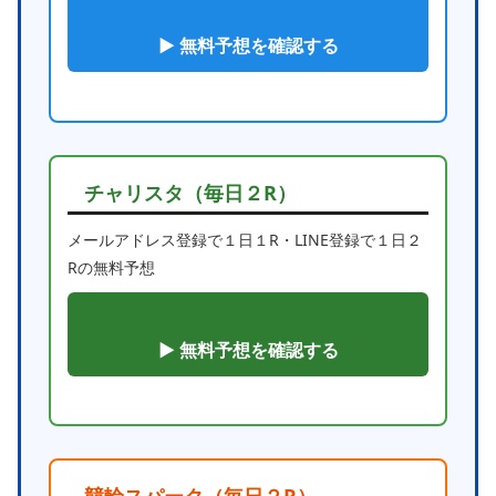
▶ 無料予想を確認する
チャリスタ（毎日２R）
メールアドレス登録で１日１R・LINE登録で１日２
Rの無料予想
▶ 無料予想を確認する