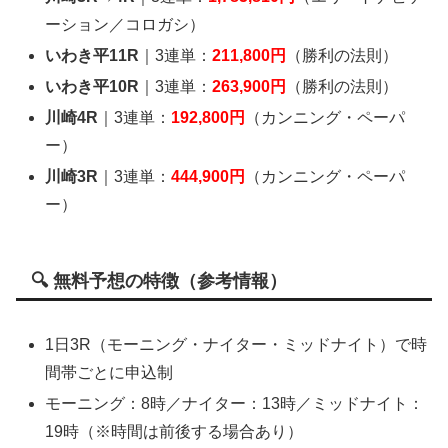
ーション／コロガシ）
いわき平11R
｜3連単：
211,800円
（勝利の法則）
いわき平10R
｜3連単：
263,900円
（勝利の法則）
川崎4R
｜3連単：
192,800円
（カンニング・ペーパ
ー）
川崎3R
｜3連単：
444,900円
（カンニング・ペーパ
ー）
🔍 無料予想の特徴（参考情報）
1日3R（モーニング・ナイター・ミッドナイト）で時
間帯ごとに申込制
モーニング：8時／ナイター：13時／ミッドナイト：
19時（※時間は前後する場合あり）