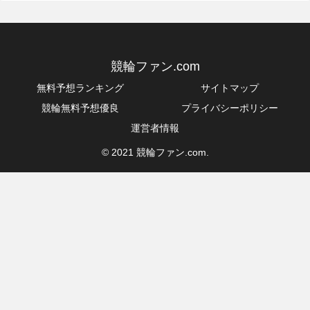
競輪ファン.com
無料予想ランキング
サイトマップ
競輪無料予想優良
プライバシーポリシー
運営者情報
© 2021 競輪ファン.com.