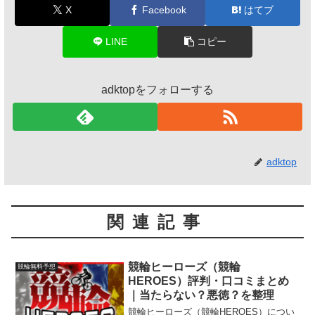
X
Facebook
はてブ
LINE
コピー
adktopをフォローする
adktop
関連記事
競輪ヒーローズ（競輪
競輪無料予想
HEROES）評判・口コミまとめ
｜当たらない？悪徳？を整理
競輪ヒーローズ（競輪HEROES）につい