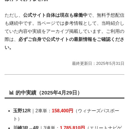
ただし、
公式サイト自体は現在も稼働中
で、無料予想配信
も継続中です。当ページでは参考情報として、当時紹介し
ていた内容や実績をアーカイブ掲載しています。ご利用の
際は、
必ずご自身で公式サイトの最新情報をご確認くださ
い。
最終更新日：2025年5月31日
📊 的中実績（2025年4月29日）
玉野12R
｜2車単：
158,400円
（ウィナーズパスポー
ト）
川崎3R→4R
｜3連単：
1,785,810円
（エリートナビゲ