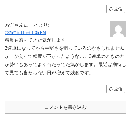
返信
おじさんにーと
より:
2025年5月15日 1:05 PM
精度も落ちてきた気がします
2連単になってから手堅さを狙っているのかもしれません
が、かえって精度が下がったような…。3連単のときの方
が勢いもあってよく当たってた気がします。最近は期待し
て見ても当たらない日が増えて残念です。
返信
コメントを書き込む