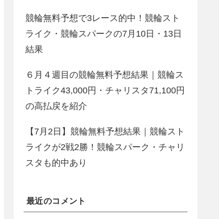
競輪無料予想で3レース的中！競輪スト
ライク・競輪スパークの7月10日・13日
結果
６月４週目の競輪無料予想結果｜競輪ス
トライク43,000円・チャリスタ71,100円
の高払戻を紹介
【7月2日】競輪無料予想結果｜競輪スト
ライクが2戦2勝！競輪スパーク・チャリ
スタも的中あり
最近のコメント