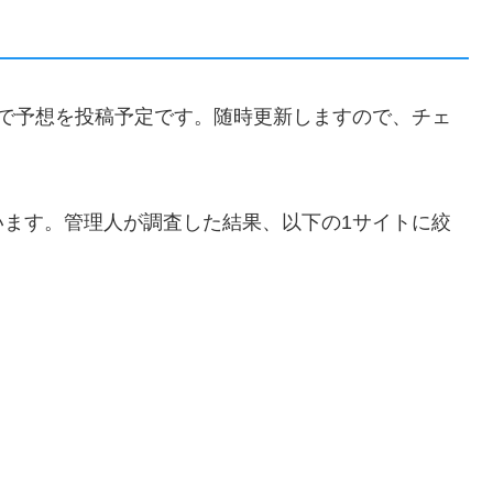
で予想を投稿予定です。随時更新しますので、チェ
います。管理人が調査した結果、以下の1サイトに絞