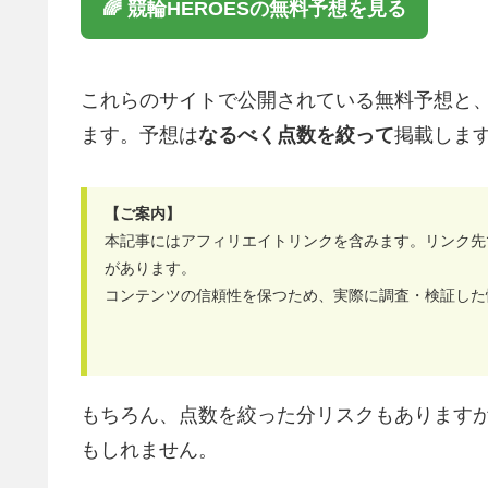
🌈 競輪HEROESの無料予想を見る
これらのサイトで公開されている無料予想と
ます。予想は
なるべく点数を絞って
掲載しま
【ご案内】
本記事にはアフィリエイトリンクを含みます。リンク先
があります。
コンテンツの信頼性を保つため、実際に調査・検証した
もちろん、点数を絞った分リスクもあります
もしれません。