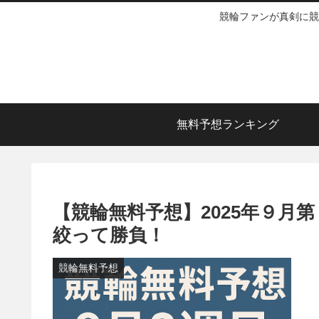
競輪ファンが真剣に競
無料予想ランキング
【競輪無料予想】2025年９月
絞って勝負！
競輪無料予想