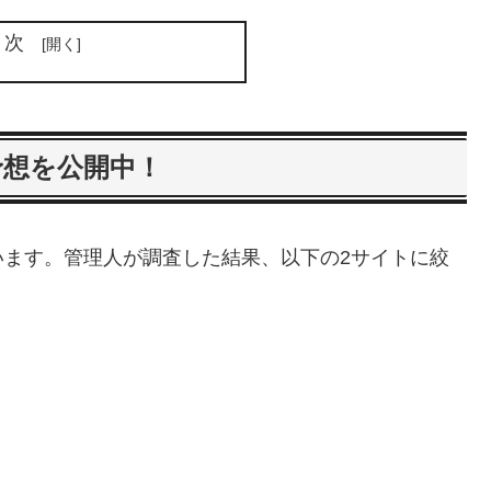
目次
予想を公開中！
います。管理人が調査した結果、以下の2サイトに絞