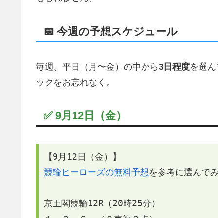
📅 今週の予想スケジュール
毎週、平日（月〜金）の中から
3日程度
を選ん
ックをお忘れなく。
✅ 9月12日（金）
競輪ヒーローズの無料予想
を参考に選んでみ
京王閣競輪12R（20時25分）
