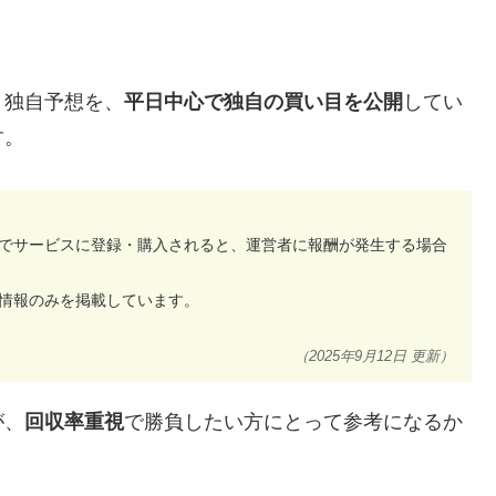
、独自予想を、
平日中心で独自の買い目を公開
してい
す。
でサービスに登録・購入されると、運営者に報酬が発生する場合
情報のみを掲載しています。
（2025年9月12日 更新）
が、
回収率重視
で勝負したい方にとって参考になるか