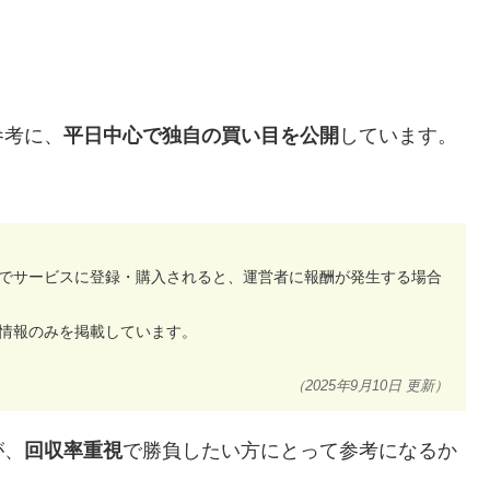
参考に、
平日中心で独自の買い目を公開
しています。
でサービスに登録・購入されると、運営者に報酬が発生する場合
情報のみを掲載しています。
（2025年9月10日 更新）
が、
回収率重視
で勝負したい方にとって参考になるか