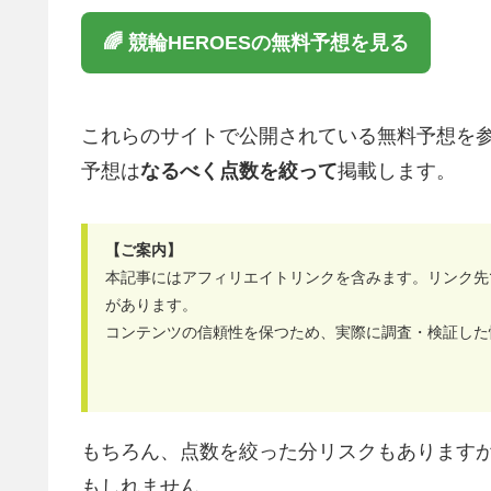
🌈 競輪HEROESの無料予想を見る
これらのサイトで公開されている無料予想を
予想は
なるべく点数を絞って
掲載します。
【ご案内】
本記事にはアフィリエイトリンクを含みます。リンク先
があります。
コンテンツの信頼性を保つため、実際に調査・検証した
もちろん、点数を絞った分リスクもあります
もしれません。