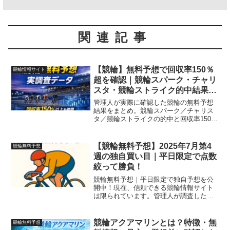
関連記事
【競輪】無料予想で回収率150％
競輪情報サイト
超を確認｜競輪スパーク・チャリ
スタ・競輪ストライク的中結果ま
とめ（12月18日／24日）
管理人が実際に確認した競輪の無料予想
結果をまとめ。競輪スパーク／チャリス
タ／競輪ストライクの的中と回収率150％
以上の事例を整理（※サイト内に有料予
想もあり）。
【競輪無料予想】2025年7月第4
競輪無料予想
週の独自買い目｜平日限定で点数
絞って勝負！
競輪無料予想｜平日限定で独自予想を公
開中！現在、信頼できる競輪情報サイト
は限られています。管理人が調査した結
果、以下の2サイトに絞って無料予想を参
考にしています。 🌈 エデンミリオンの無
料予想を見る 🎯 チャリベガスの無料予想
競輪アクアマリンとは？特徴・無
競輪無料予想
を見るこれらの...