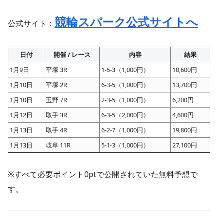
競輪スパーク公式サイトへ
公式サイト：
日付
開催 / レース
内容
結果
1月9日
平塚 3R
1-5-3（1,000円）
10,600円
1月10日
平塚 2R
6-3-5（1,000円）
13,700円
1月10日
玉野 7R
2-3-5（1,000円）
6,200円
1月12日
取手 3R
6-3-5（2,000円）
4,600円
1月13日
取手 4R
6-2-7（1,000円）
19,800円
1月13日
岐阜 11R
5-1-3（1,000円）
27,100円
※すべて必要ポイント0ptで公開されていた無料予想で
す。