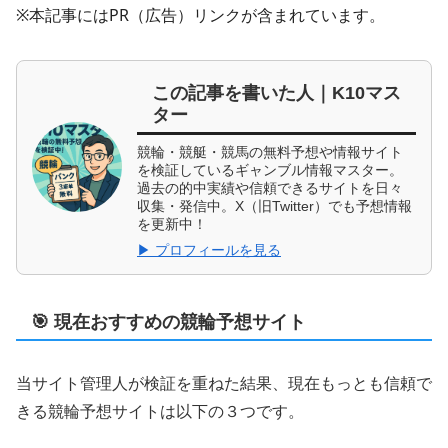
※本記事にはPR（広告）リンクが含まれています。
この記事を書いた人｜K10マス
ター
競輪・競艇・競馬の無料予想や情報サイト
を検証しているギャンブル情報マスター。
過去の的中実績や信頼できるサイトを日々
収集・発信中。X（旧Twitter）でも予想情報
を更新中！
▶ プロフィールを見る
🎯 現在おすすめの競輪予想サイト
当サイト管理人が検証を重ねた結果、現在もっとも信頼で
きる競輪予想サイトは以下の３つです。