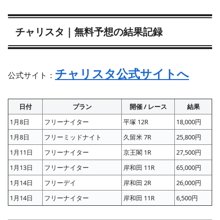
チャリスタ｜無料予想の結果記録
チャリスタ公式サイトへ
公式サイト：
日付
プラン
開催 / レース
結果
1月8日
フリーナイター
平塚 12R
18,000円
1月8日
フリーミッドナイト
久留米 7R
25,800円
1月11日
フリーナイター
京王閣 1R
27,500円
1月13日
フリーナイター
岸和田 11R
65,000円
1月14日
フリーデイ
岸和田 2R
26,000円
1月14日
フリーナイター
岸和田 11R
6,500円