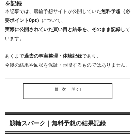
を記録
本記事では、競輪予想サイトが公開していた
無料予想（必
要ポイント0pt）
について、
実際に公開されていた買い目と結果を、そのまま記録
して
います。
あくまで
過去の事実整理・体験記録
であり、
今後の結果や回収を保証・示唆するものではありません。
目次
競輪スパーク｜無料予想の結果記録