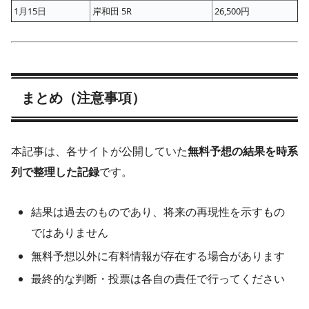
1月15日
岸和田 5R
26,500円
まとめ（注意事項）
本記事は、各サイトが公開していた
無料予想の結果を時系
列で整理した記録
です。
結果は過去のものであり、将来の再現性を示すもの
ではありません
無料予想以外に有料情報が存在する場合があります
最終的な判断・投票は各自の責任で行ってください