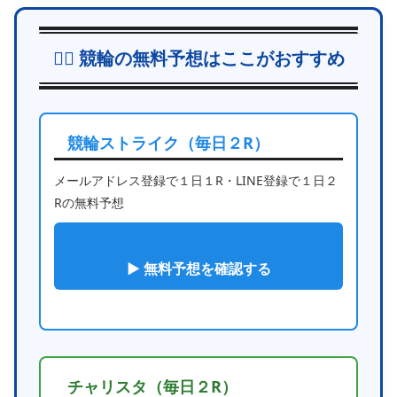
🚴‍♂️ 競輪の無料予想はここがおすすめ
競輪ストライク（毎日２R）
メールアドレス登録で１日１R・LINE登録で１日２
Rの無料予想
▶ 無料予想を確認する
チャリスタ（毎日２R）