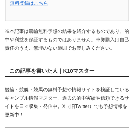
無料登録はこちら
※本記事は競輪無料予想の結果を紹介するものであり、的
中や利益を保証するものではありません。車券購入は自己
責任のうえ、無理のない範囲でお楽しみください。
この記事を書いた人｜K10マスター
競輪・競艇・競馬の無料予想や情報サイトを検証している
ギャンブル情報マスター。過去の的中実績や信頼できるサ
イトを日々収集・発信中。X（旧Twitter）でも予想情報を
更新中！