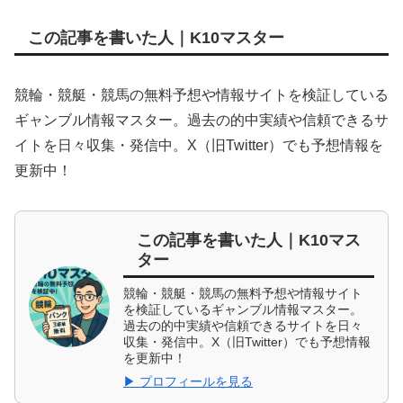
この記事を書いた人｜K10マスター
競輪・競艇・競馬の無料予想や情報サイトを検証している
ギャンブル情報マスター。過去の的中実績や信頼できるサ
イトを日々収集・発信中。X（旧Twitter）でも予想情報を
更新中！
この記事を書いた人｜K10マス
ター
競輪・競艇・競馬の無料予想や情報サイト
を検証しているギャンブル情報マスター。
過去の的中実績や信頼できるサイトを日々
収集・発信中。X（旧Twitter）でも予想情報
を更新中！
▶ プロフィールを見る