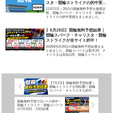
スタ・競輪ストライクの的中実績
を検証
11月21日～26日の競輪無料予想を徹底比
較。競輪スパーク・チャリスタ・競輪ス
トライクの的中実績をまとめました。デ
イ・ナイター・ミッドナイト別の特徴も
把握でき、無料予想選びの参考になりま
す。
〖6月29日〗競輪無料予想結果｜
競輪予想結果実績
競輪スパーク・チャリスタ・競輪
ストライクが全サイト的中！
2026年6月29日の競輪無料予想結果をま
とめました。競輪スパークは取手2R、チ
ャリスタは高知12R、競輪ストライクは
武雄3Rを的中。3サイト合計の投資・回
収・収支・回収率を検証します。
【7月2日】競輪無料予想結果｜
競輪ストライクが2戦2勝！競輪
スパーク・チャリスタも的中あ
り
競輪無料予想で3レース的中！
競輪ストライク・競輪スパーク
の7月10日・13日結果