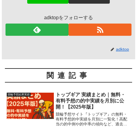
adktopをフォローする
adktop
関連記事
トップギア 実績まとめ｜無料・
競輪予想結果実績
有料予想の的中実績を月別に公
開！【2025年版】
競輪予想サイト『トップギア』の無料・
有料予想的中実績を月別に一覧化！高配
当の的中例や的中率の傾向など、過去の
実績を見やすくまとめています。LINE登
録で無料予想も即チェック可能！