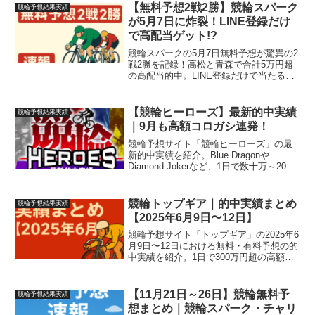
【無料予想2戦2勝】競輪スパーク
競輪予想結果実績
が5月7日に炸裂！LINE登録だけ
で高配当ゲット!?
競輪スパークの5月7日無料予想が驚異の2
戦2勝を記録！高松と青森で合計5万円超
の高配当的中。LINE登録だけで当たる競
輪予想の実力を画像付きで紹介。今すぐ
チェック！
【競輪ヒーローズ】最新的中実績
競輪予想結果実績
｜9月も高額コロガシ連発！
競輪予想サイト「競輪ヒーローズ」の最
新的中実績を紹介。Blue Dragonや
Diamond Jokerなど、1日で数十万～200
万円超えのコロガシ成功が続出！無料登
録で最新予想をチェックできます。
競輪トップギア｜的中実績まとめ
競輪予想結果実績
【2025年6月9日〜12日】
競輪予想サイト「トップギア」の2025年6
月9日〜12日における無料・有料予想の的
中実績を紹介。1日で300万円超の高額払
戻しも連発された注目の実績を今すぐチ
ェック！
【11月21日～26日】競輪無料予
競輪予想結果実績
想まとめ｜競輪スパーク・チャリ