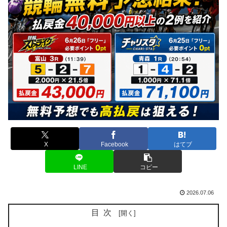
X
Facebook
はてブ
LINE
コピー
2026.07.06
目次