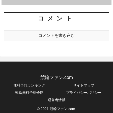
コメント
コメントを書き込む
競輪ファン.com
無料予想ランキング
サイトマップ
競輪無料予想優良
プライバシーポリシー
運営者情報
© 2021 競輪ファン.com.