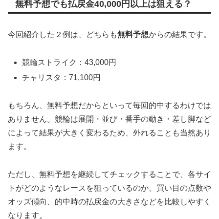
無料予想でも払戻金40,000円以上は狙える？
今回紹介した２例は、どちらも
無料予想
からの結果です。
競輪ストライク：43,000円
チャリスタ：71,100円
もちろん、無料予想だからといって毎回的中するわけでは
ありません。競輪は展開・並び・番手の動き・差し脚など
によって結果が大きく変わるため、外れることも当然あり
ます。
ただし、無料予想を継続してチェックすることで、各サイ
トがどのようなレースを狙っているのか、買い目の点数や
オッズ傾向、的中時の払戻金の大きさなどを比較しやすく
なります。