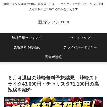
競輪ファンが真剣に競輪と向き合うサイト、またニートになってしまった管理
人が無料予想で勝てるのかを伝えます
競輪ファン.com
無料予想ランキング
サイトマップ
競輪無料予想優良
プライバシーポリシー
運営者情報
６月４週目の競輪無料予想結果｜競輪スト
ライク43,000円・チャリスタ71,100円の高
払戻を紹介
競輪予想結果実績