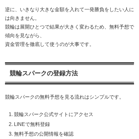
逆に、いきなり大きな金額を入れて一発勝負をしたい人に
は向きません。
競輪は展開ひとつで結果が大きく変わるため、無料予想で
傾向を見ながら、
資金管理を徹底して使うのが大事です。
競輪スパークの登録方法
競輪スパークの無料予想を見る流れはシンプルです。
競輪スパーク公式サイトにアクセス
LINEで無料登録
無料予想の公開情報を確認