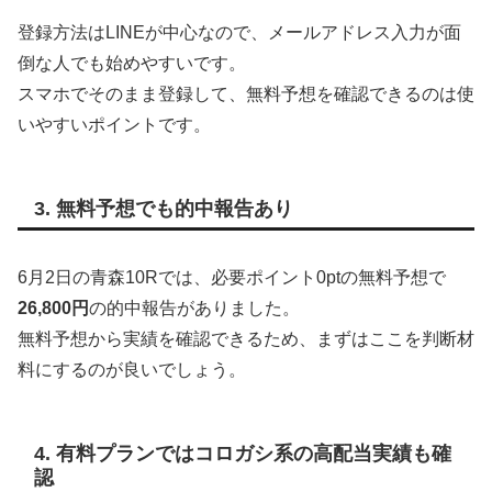
登録方法はLINEが中心なので、メールアドレス入力が面
倒な人でも始めやすいです。
スマホでそのまま登録して、無料予想を確認できるのは使
いやすいポイントです。
3. 無料予想でも的中報告あり
6月2日の青森10Rでは、必要ポイント0ptの無料予想で
26,800円
の的中報告がありました。
無料予想から実績を確認できるため、まずはここを判断材
料にするのが良いでしょう。
4. 有料プランではコロガシ系の高配当実績も確
認