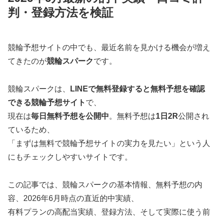
判・登録方法を検証
競輪予想サイトの中でも、最近名前を見かける機会が増え
てきたのが
競輪スパーク
です。
競輪スパークは、
LINEで無料登録すると無料予想を確認
できる競輪予想サイト
で、
現在は
毎日無料予想を公開中
。無料予想は
1日2R
公開され
ているため、
「まずは無料で競輪予想サイトの実力を見たい」という人
にもチェックしやすいサイトです。
この記事では、競輪スパークの基本情報、無料予想の内
容、2026年6月時点の直近的中実績、
有料プランの高配当実績、登録方法、そして実際に使う前