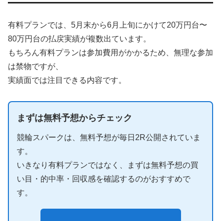
有料プランでは、5月末から6月上旬にかけて20万円台〜
80万円台の払戻実績が複数出ています。
もちろん有料プランは参加費用がかかるため、無理な参加
は禁物ですが、
実績面では注目できる内容です。
まずは無料予想からチェック
競輪スパークは、無料予想が毎日2R公開されていま
す。
いきなり有料プランではなく、まずは無料予想の買
い目・的中率・回収感を確認するのがおすすめで
す。