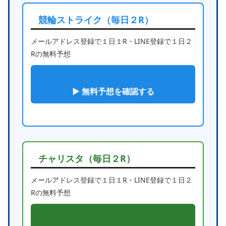
競輪ストライク（毎日２R）
メールアドレス登録で１日１R・LINE登録で１日２
Rの無料予想
▶ 無料予想を確認する
チャリスタ（毎日２R）
メールアドレス登録で１日１R・LINE登録で１日２
Rの無料予想