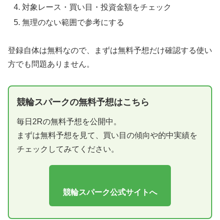
対象レース・買い目・投資金額をチェック
無理のない範囲で参考にする
登録自体は無料なので、まずは無料予想だけ確認する使い
方でも問題ありません。
競輪スパークの無料予想はこちら
毎日2Rの無料予想を公開中。
まずは無料予想を見て、買い目の傾向や的中実績を
チェックしてみてください。
競輪スパーク公式サイトへ