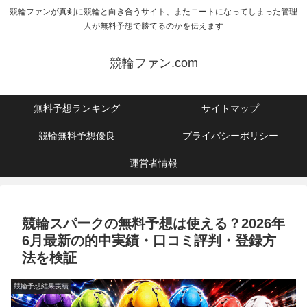
競輪ファンが真剣に競輪と向き合うサイト、またニートになってしまった管理
人が無料予想で勝てるのかを伝えます
競輪ファン.com
無料予想ランキング
サイトマップ
競輪無料予想優良
プライバシーポリシー
運営者情報
競輪スパークの無料予想は使える？2026年
6月最新の的中実績・口コミ評判・登録方
法を検証
競輪予想結果実績