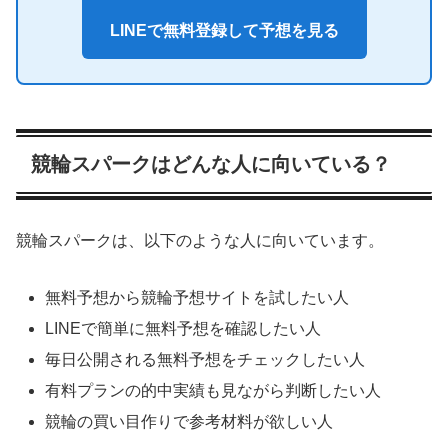
LINEで無料登録して予想を見る
競輪スパークはどんな人に向いている？
競輪スパークは、以下のような人に向いています。
無料予想から競輪予想サイトを試したい人
LINEで簡単に無料予想を確認したい人
毎日公開される無料予想をチェックしたい人
有料プランの的中実績も見ながら判断したい人
競輪の買い目作りで参考材料が欲しい人