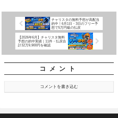
チャリスタの無料予想が高配当
的中！6月1日・3日のフリー予
想で5万円級の払戻
【2026年6月】チャリスタ無料
予想の的中実績｜11件・払戻合
計32万9,900円を確認
コメント
コメントを書き込む