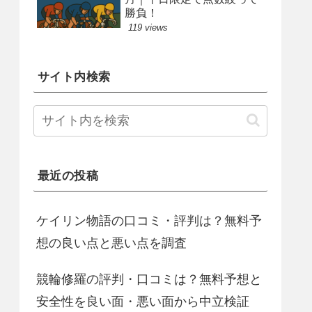
勝負！
119 views
サイト内検索
最近の投稿
ケイリン物語の口コミ・評判は？無料予
想の良い点と悪い点を調査
競輪修羅の評判・口コミは？無料予想と
安全性を良い面・悪い面から中立検証