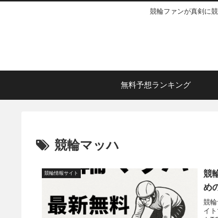
競輪ファンが真剣に競
無料予想ランキング
競輪マッハ
競
競輪情報サイト
め
競輪
イト