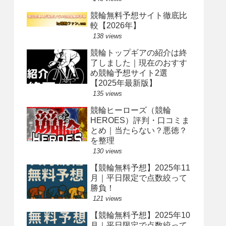
競輪無料予想サイト徹底比
較【2026年】
138 views
競輪トップギアの紹介は終
了しました｜現在のおすす
め競輪予想サイト2選
【2025年最新版】
135 views
競輪ヒーローズ（競輪
HEROES）評判・口コミま
とめ｜当たらない？悪徳？
を整理
130 views
【競輪無料予想】2025年11
月｜平日限定で点数絞って
勝負！
121 views
【競輪無料予想】2025年10
月｜平日限定で点数絞って