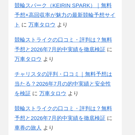
競輪スパーク（KEIRIN SPARK）｜無料
予想×高回収率が魅力の最新競輪予想サイ
ト
に
万車タロウ
より
競輪ストライクの口コミ・評判は？無料
予想と2026年7月的中実績を徹底検証
に
万車タロウ
より
チャリスタの評判・口コミ｜無料予想は
当たる？2026年7月の的中実績と安全性
を検証
に
万車タロウ
より
競輪ストライクの口コミ・評判は？無料
予想と2026年7月的中実績を徹底検証
に
車券の旅人
より